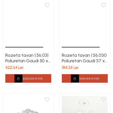
Rozeta tavan 1.56.031
Rozeta tavan 1.56.030
Poliuretan Gaudi 50 x
Poliuretan Gaudi 37 x
620 mm
395 mm
422,34 Lei
184,35 Lei
ADAUGA IN COS
ADAUGA IN COS