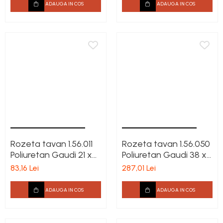
ADAUGA IN COS
ADAUGA IN COS
Rozeta tavan 1.56.011
Rozeta tavan 1.56.050
Poliuretan Gaudi 21 x
Poliuretan Gaudi 38 x
198 mm
404 mm
83,16 Lei
287,01 Lei
ADAUGA IN COS
ADAUGA IN COS