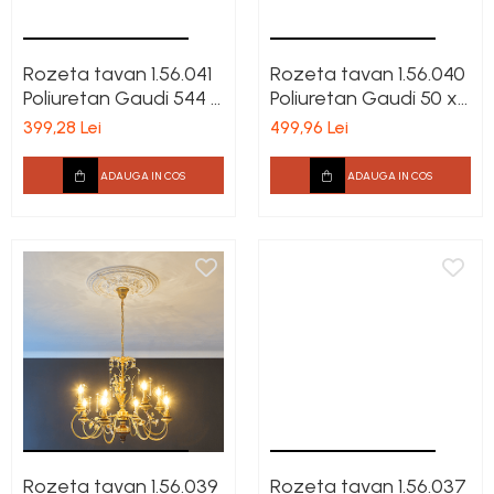
Rozeta tavan 1.56.041
Rozeta tavan 1.56.040
Poliuretan Gaudi 544 x
Poliuretan Gaudi 50 x
785 x 48 mm
707 mm
399,28 Lei
499,96 Lei
ADAUGA IN COS
ADAUGA IN COS
Rozeta tavan 1.56.039
Rozeta tavan 1.56.037