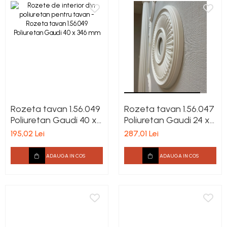
Rozeta tavan 1.56.049
Rozeta tavan 1.56.047
Poliuretan Gaudi 40 x
Poliuretan Gaudi 24 x
346 mm
404 mm
195,02 Lei
287,01 Lei
ADAUGA IN COS
ADAUGA IN COS