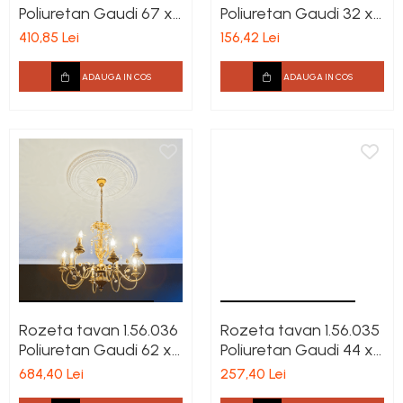
Poliuretan Gaudi 67 x
Poliuretan Gaudi 32 x
659 mm
330 mm
410,85 Lei
156,42 Lei
ADAUGA IN COS
ADAUGA IN COS
Rozeta tavan 1.56.036
Rozeta tavan 1.56.035
Poliuretan Gaudi 62 x
Poliuretan Gaudi 44 x
887 mm
485 mm
684,40 Lei
257,40 Lei