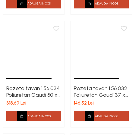
ADAUGA IN COS
ADAUGA IN COS
Rozeta tavan 1.56.034
Rozeta tavan 1.56.032
Poliuretan Gaudi 50 x
Poliuretan Gaudi 37 x
512 mm
320 mm
318,69 Lei
146,52 Lei
ADAUGA IN COS
ADAUGA IN COS