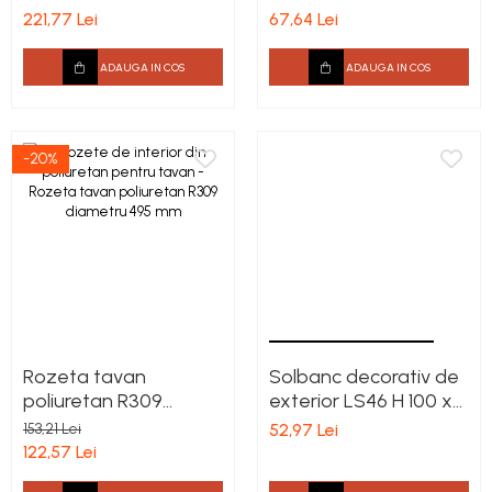
188 x 163 mm
160x25x2000mm
Cadru de arc
221,77 Lei
67,64 Lei
Fronton
ADAUGA IN COS
ADAUGA IN COS
Șeminee decorative
Panouri pentru tavan
Console de interior
-20%
Cadre de ușă
Ornamente de colț
Rozeta tavan
Solbanc decorativ de
poliuretan R309
exterior LS46 H 100 x
diametru 495 mm
G 40 x L 2000 mm
153,21 Lei
52,97 Lei
122,57 Lei