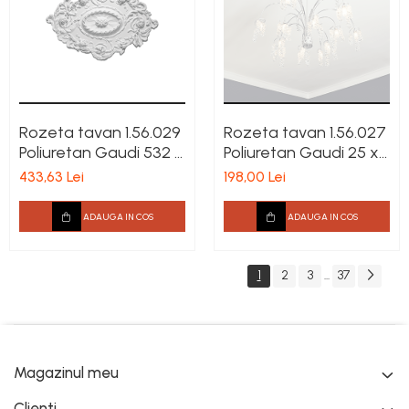
Rozeta tavan 1.56.029
Rozeta tavan 1.56.027
Poliuretan Gaudi 532 x
Poliuretan Gaudi 25 x
767 x 45 mm
383 mm
433,63 Lei
198,00 Lei
ADAUGA IN COS
ADAUGA IN COS
1
2
3
37
...
Magazinul meu
Clienti