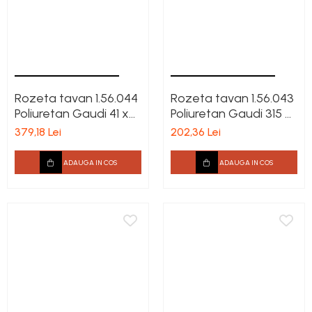
Rozeta tavan 1.56.044
Rozeta tavan 1.56.043
Poliuretan Gaudi 41 x
Poliuretan Gaudi 315 x
620 mm
585 x 35 mm
379,18 Lei
202,36 Lei
ADAUGA IN COS
ADAUGA IN COS