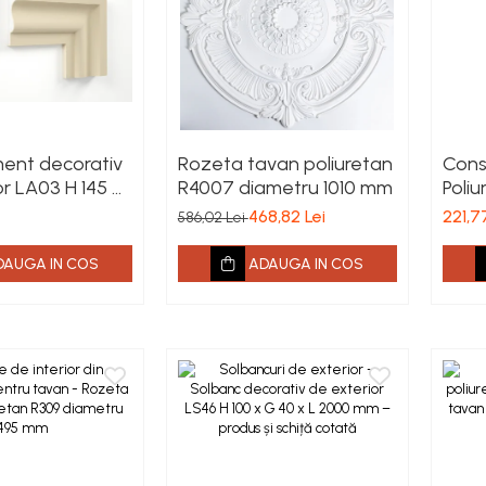
ent decorativ
Rozeta tavan poliuretan
Conso
or LA03 H 145 x
R4007 diametru 1010 mm
Poli
 2000 mm
188 
468,82 Lei
221,7
586,02 Lei
DAUGA IN COS
ADAUGA IN COS