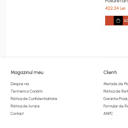
Poliureta
620 mm
422,34 Lei
A
Magazinul meu
Clienti
Despre noi
Metode de Pl
Termeni si Conditii
Politica de Ret
Politica de Confidentialitate
Garantia Produ
Politica de livrare
Formular de R
Contact
ANPC