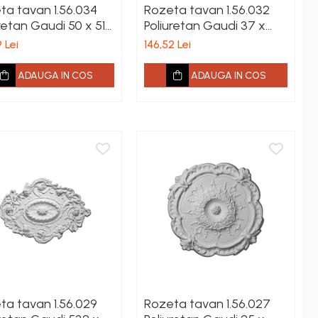
ta tavan 1.56.034
Rozeta tavan 1.56.032
retan Gaudi 50 x 512
Poliuretan Gaudi 37 x
320 mm
 Lei
146,52 Lei
ADAUGA IN COS
ADAUGA IN COS
ta tavan 1.56.029
Rozeta tavan 1.56.027