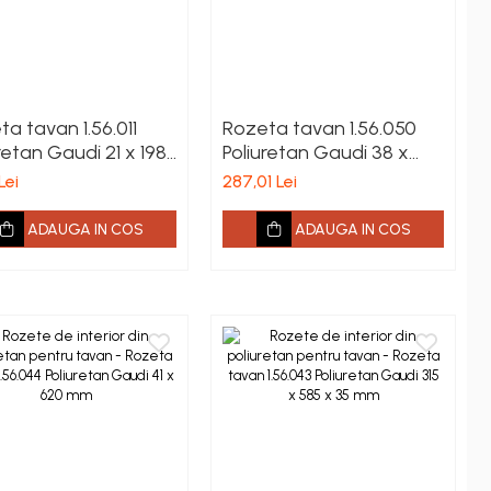
a tavan 1.56.011
Rozeta tavan 1.56.050
retan Gaudi 21 x 198
Poliuretan Gaudi 38 x
404 mm
Lei
287,01 Lei
ADAUGA IN COS
ADAUGA IN COS