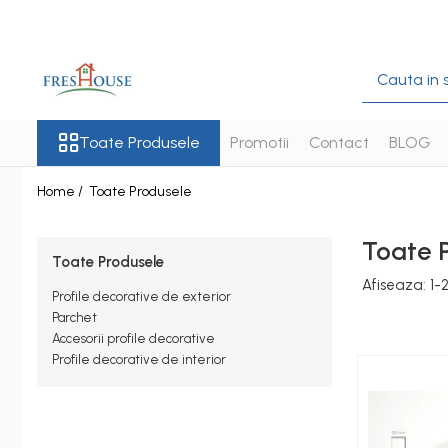
Toate Produsele
Profile decorative de exterior
Ancadramente Fereastra
Toate Produsele
Promotii
Contact
BLOG
Solbancuri Fereastra
Home /
Toate Produsele
Brâuri de exterior
Cornișe de exterior
Toate 
Toate Produsele
Chei de bolta
Afiseaza:
1-
Profile decorative de exterior
Console de exterior
Parchet
Colțare de exterior
Accesorii profile decorative
Profile decorative de interior
Pilaștri de exterior
Coloane de exterior
Panouri decorative de exterior