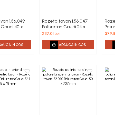
van 1.56.049
Rozeta tavan 1.56.047
Roze
n Gaudi 40 x
Poliuretan Gaudi 24 x
Poliu
404 mm
mm
287,01 Lei
379,18
DAUGA IN COS
ADAUGA IN COS