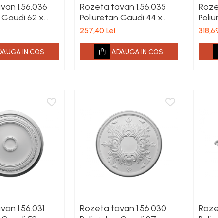
van 1.56.036
Rozeta tavan 1.56.035
Roze
n Gaudi 62 x
Poliuretan Gaudi 44 x
Poliu
485 mm
mm
257,40 Lei
318,69
DAUGA IN COS
ADAUGA IN COS
van 1.56.031
Rozeta tavan 1.56.030
Roze