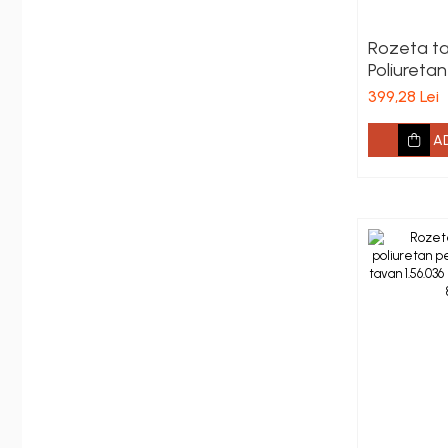
Rozeta ta
Poliureta
785 x 48
399,28 Lei
A