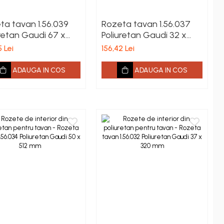
ta tavan 1.56.039
Rozeta tavan 1.56.037
uretan Gaudi 67 x
Poliuretan Gaudi 32 x
 mm
330 mm
 Lei
156,42 Lei
ADAUGA IN COS
ADAUGA IN COS