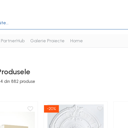
PartnerHub
Galerie Proiecte
Home
Produsele
24
din
882
produse
-20%