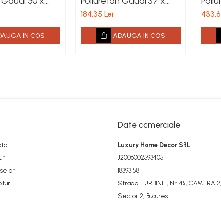
n Gaudi 50 x
Poliuretan Gaudi 37 x
Poli
395 mm
767 
184,35 Lei
433,6
DAUGA IN COS
ADAUGA IN COS
Date comerciale
ata
Luxury Home Decor SRL
ur
J2006002593405
selor
18393158
etur
Strada TURBINEI, Nr. 45, CAMERA 2,
Sector 2, Bucuresti