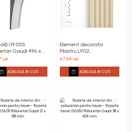
lă 1.19.005
Element decorativ
uretan Gaudi 496 x
Pilastru LP02
x 163 mm
160x25x2000mm
7 Lei
67,64 Lei
ADAUGA IN COS
ADAUGA IN COS