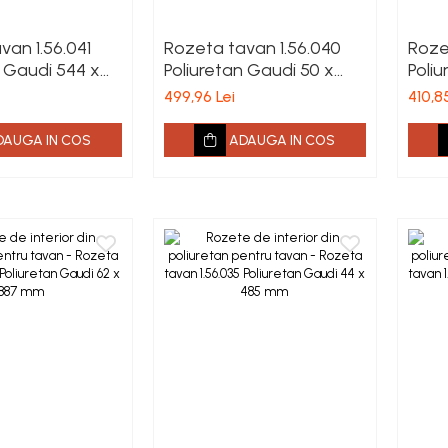
van 1.56.041
Rozeta tavan 1.56.040
Roze
n Gaudi 544 x
Poliuretan Gaudi 50 x
Poli
 mm
707 mm
659
499,96 Lei
410,85
DAUGA IN COS
ADAUGA IN COS