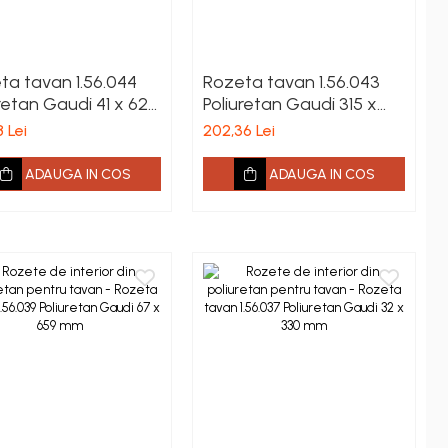
ta tavan 1.56.044
Rozeta tavan 1.56.043
retan Gaudi 41 x 620
Poliuretan Gaudi 315 x
585 x 35 mm
 Lei
202,36 Lei
ADAUGA IN COS
ADAUGA IN COS