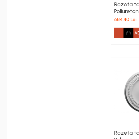
Rozeta ta
Poliureta
887 mm
684,40 Lei
A
Rozeta ta