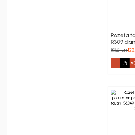
Baze coloane
Capiteluri coloane
Inele coloane
Inele coloane
Piedestaluri coloane
Rozeta ta
R309 dia
Trunchiuri coloane
122
Semicoloane de interior
153,21 Lei
Baze semicoloane
A
Inele semicoloane
Capiteluri semicoloane
Piedestaluri semicoloane
Trunchiuri semicoloane
Mulaje de interior
Rozete de interior
Panouri decorative
Cadru de arc