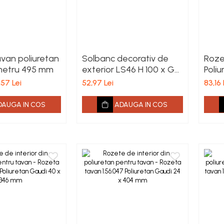
van poliuretan
Solbanc decorativ de
Rozet
metru 495 mm
exterior LS46 H 100 x G
Poliu
40 x L 2000 mm
mm
,57 Lei
52,97 Lei
83,16 
DAUGA IN COS
ADAUGA IN COS