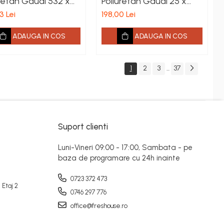
uretan Gaudi 532 x
Poliuretan Gaudi 25 x
x 45 mm
383 mm
3 Lei
198,00 Lei
ADAUGA IN COS
ADAUGA IN COS
1
2
3
37
...
Suport clienti
Luni-Vineri 09:00 - 17:00, Sambata - pe
baza de programare cu 24h inainte
0723 372 473
 Etaj 2
0746 297 776
office@freshouse.ro