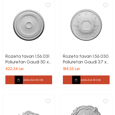
Rozeta tavan 1.56.031
Rozeta tavan 1.56.030
Poliuretan Gaudi 50 x
Poliuretan Gaudi 37 x
620 mm
395 mm
422,34 Lei
184,35 Lei
ADAUGA IN COS
ADAUGA IN COS