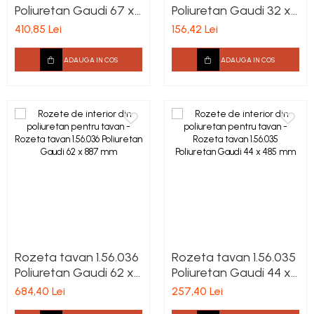
Poliuretan Gaudi 67 x
Poliuretan Gaudi 32 x
659 mm
330 mm
410,85 Lei
156,42 Lei
ADAUGA IN COS
ADAUGA IN COS
Rozeta tavan 1.56.036
Rozeta tavan 1.56.035
Poliuretan Gaudi 62 x
Poliuretan Gaudi 44 x
887 mm
485 mm
684,40 Lei
257,40 Lei