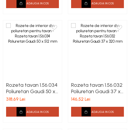
ADAUGA IN COS
ADAUGA IN COS
Rozeta tavan 1.56.034
Rozeta tavan 1.56.032
Poliuretan Gaudi 50 x
Poliuretan Gaudi 37 x
512 mm
320 mm
318,69 Lei
146,52 Lei
ADAUGA IN COS
ADAUGA IN COS