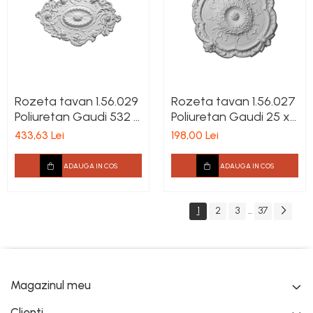
Rozeta tavan 1.56.029
Rozeta tavan 1.56.027
Poliuretan Gaudi 532 x
Poliuretan Gaudi 25 x
767 x 45 mm
383 mm
433,63 Lei
198,00 Lei
ADAUGA IN COS
ADAUGA IN COS
1
2
3
37
...
Magazinul meu
Clienti