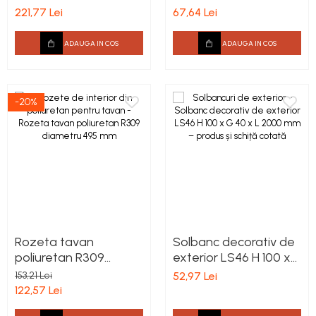
188 x 163 mm
160x25x2000mm
Cadru de arc
221,77 Lei
67,64 Lei
Fronton
ADAUGA IN COS
ADAUGA IN COS
Șeminee decorative
Panouri pentru tavan
Console de interior
-20%
Cadre de ușă
Ornamente de colț
Rozeta tavan
Solbanc decorativ de
poliuretan R309
exterior LS46 H 100 x
diametru 495 mm
G 40 x L 2000 mm
153,21 Lei
52,97 Lei
122,57 Lei