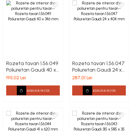
Rozeta tavan 1.56.049
Rozeta tavan 1.56.047
Poliuretan Gaudi 40 x
Poliuretan Gaudi 24 x
346 mm
404 mm
195,02 Lei
287,01 Lei
ADAUGA IN COS
ADAUGA IN COS