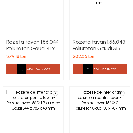
Rozeta tavan 1.56.044
Rozeta tavan 1.56.043
Poliuretan Gaudi 41 x
Poliuretan Gaudi 315 x
620 mm
585 x 35 mm
379,18 Lei
202,36 Lei
ADAUGA IN COS
ADAUGA IN COS