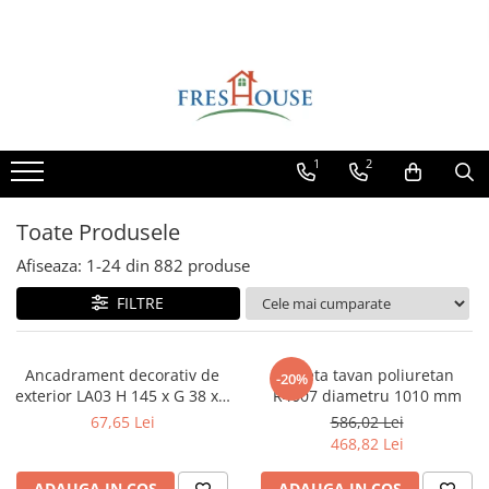
Toate Produsele
Profile decorative de exterior
Ancadramente Fereastra
1
2
Solbancuri Fereastra
Brâuri de exterior
Toate Produsele
Cornișe de exterior
Afiseaza:
1-
24
din
882
produse
Chei de bolta
FILTRE
Console de exterior
Colțare de exterior
Ancadrament decorativ de
Rozeta tavan poliuretan
-20%
Pilaștri de exterior
exterior LA03 H 145 x G 38 x L
R4007 diametru 1010 mm
Coloane de exterior
2000 mm
67,65 Lei
586,02 Lei
468,82 Lei
Panouri decorative de exterior tip
FUGA
ADAUGA IN COS
ADAUGA IN COS