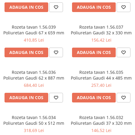
Șeminee decorative
ADAUGA IN COS
ADAUGA IN COS
Panouri pentru tavan
Console de interior
Rozeta tavan 1.56.039
Rozeta tavan 1.56.037
Cadre de ușă
Poliuretan Gaudi 67 x 659 mm
Poliuretan Gaudi 32 x 330 mm
Ornamente de colț
410,85 Lei
156,42 Lei
Accesorii profile decorative
ADAUGA IN COS
ADAUGA IN COS
Parchet
Parchet Triplu Stratificat
Rozeta tavan 1.56.036
Rozeta tavan 1.56.035
Poliuretan Gaudi 62 x 887 mm
Poliuretan Gaudi 44 x 485 mm
684,40 Lei
257,40 Lei
ADAUGA IN COS
ADAUGA IN COS
Rozeta tavan 1.56.034
Rozeta tavan 1.56.032
Poliuretan Gaudi 50 x 512 mm
Poliuretan Gaudi 37 x 320 mm
318,69 Lei
146,52 Lei