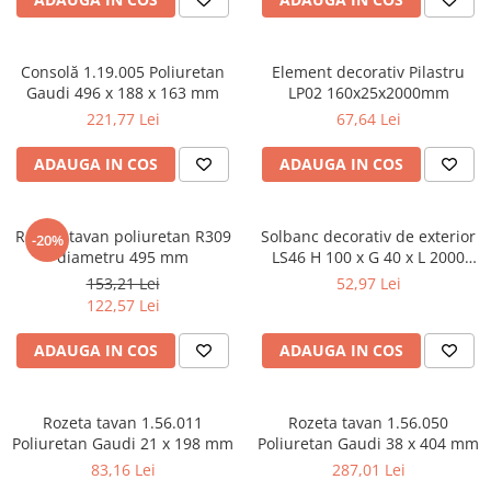
Profile decorative de interior
Cornișe de interior
Consolă 1.19.005 Poliuretan
Element decorativ Pilastru
Cornișe din poliuretan
Gaudi 496 x 188 x 163 mm
LP02 160x25x2000mm
Plinte de interior
221,77 Lei
67,64 Lei
Plinte din poliuretan
ADAUGA IN COS
ADAUGA IN COS
Plinte HARDEC
Brâuri de interior
Brâuri decorative de interior din
Rozeta tavan poliuretan R309
Solbanc decorativ de exterior
-20%
poliuretan
diametru 495 mm
LS46 H 100 x G 40 x L 2000
mm
Brâuri HARDEC
153,21 Lei
52,97 Lei
122,57 Lei
Pilaștri de interior
Baze pilaștri
ADAUGA IN COS
ADAUGA IN COS
Capiteluri pilaștri
Trunchiuri pilaștri
Rozeta tavan 1.56.011
Rozeta tavan 1.56.050
Coloane de interior
Poliuretan Gaudi 21 x 198 mm
Poliuretan Gaudi 38 x 404 mm
Baze coloane
83,16 Lei
287,01 Lei