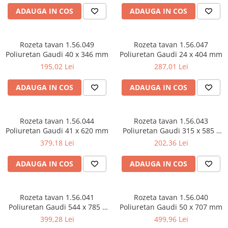
Capiteluri coloane
ADAUGA IN COS
ADAUGA IN COS
Inele coloane
Inele coloane
Piedestaluri coloane
Rozeta tavan 1.56.049
Rozeta tavan 1.56.047
Poliuretan Gaudi 40 x 346 mm
Trunchiuri coloane
Poliuretan Gaudi 24 x 404 mm
195,02 Lei
287,01 Lei
Semicoloane de interior
Baze semicoloane
ADAUGA IN COS
ADAUGA IN COS
Inele semicoloane
Capiteluri semicoloane
Rozeta tavan 1.56.044
Rozeta tavan 1.56.043
Piedestaluri semicoloane
Poliuretan Gaudi 41 x 620 mm
Poliuretan Gaudi 315 x 585 x
Trunchiuri semicoloane
35 mm
379,18 Lei
202,36 Lei
Mulaje de interior
ADAUGA IN COS
ADAUGA IN COS
Rozete de interior
Panouri decorative
Cadru de arc
Rozeta tavan 1.56.041
Rozeta tavan 1.56.040
Poliuretan Gaudi 544 x 785 x
Poliuretan Gaudi 50 x 707 mm
Fronton
48 mm
399,28 Lei
499,96 Lei