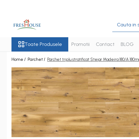
Toate Produsele
Profile decorative de exterior
Ancadramente Fereastra
Toate Produsele
Promotii
Contact
BLOG
Solbancuri Fereastra
Home /
Parchet /
Parchet triplu stratificat Stejar Madeira 180/A 18
Brâuri de exterior
Cornișe de exterior
Chei de bolta
Console de exterior
Colțare de exterior
Pilaștri de exterior
Coloane de exterior
Panouri decorative de exterior