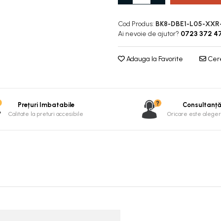
Cod Produs:
BK8-DBE1-L05-XXR-
Ai nevoie de ajutor?
0723 372 4
Adauga la Favorite
Cere
Prețuri Imbatabile
Consultanț
Calitate la preturi accesibile
Oricare este alegere