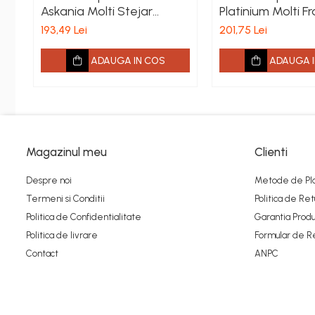
Fronton
Askania Molti Stejar
Platinium Molti Fr
Barlinek 207mm x 2.2m x
Barlinek 207mm 
193,49 Lei
201,75 Lei
Șeminee decorative
14mm
14mm
Panouri pentru tavan
ADAUGA IN COS
ADAUGA I
Console de interior
Cadre de ușă
Ornamente de colț
Accesorii profile decorative
Magazinul meu
Clienti
Parchet
Despre noi
Metode de Pl
Parchet Triplu Stratificat
Termeni si Conditii
Politica de Ret
Politica de Confidentialitate
Garantia Produ
Politica de livrare
Formular de R
Contact
ANPC