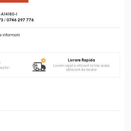
A14180-I
73
/
0746 297 776
 informatii
Livrare Rapida
ă
Livram rapid si eficient la tine acasa,
a ta !
idiferent de locatie