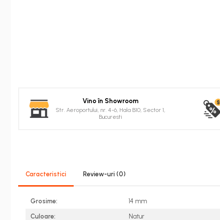
tip FUGA
Profile decorative de interior
Cornișe de interior
Cornișe din poliuretan
Plinte de interior
Plinte din poliuretan
Plinte HARDEC
Vino în Showroom
Brâuri de interior
Str. Aeroportului, nr. 4-6, Hala B10, Sector 1,
Bucuresti
Brâuri decorative de interior din
poliuretan
Brâuri HARDEC
Pilaștri de interior
Baze pilaștri
Caracteristici
Review-uri
(0)
Capiteluri pilaștri
Trunchiuri pilaștri
Grosime:
14 mm
Coloane de interior
Culoare:
Natur