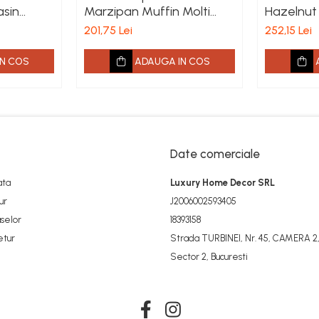
asin
Marzipan Muffin Molti
Hazelnut
x 2.2m x
Stejar Barlinek 207mm x
Barlinek 
201,75 Lei
252,15 Lei
2.2m x 14mm
14mm
N COS
ADAUGA IN COS
Date comerciale
ata
Luxury Home Decor SRL
ur
J2006002593405
selor
18393158
etur
Strada TURBINEI, Nr. 45, CAMERA 2,
Sector 2, Bucuresti