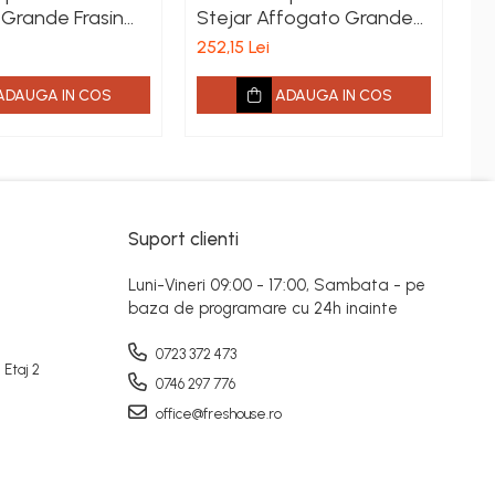
 Grande Frasin
Stejar Affogato Grande
Co
180mm x 2.2m x
Barlinek 180mm x 2.2m x
B
252,15 Lei
21
14mm
1
ADAUGA IN COS
ADAUGA IN COS
Suport clienti
Luni-Vineri 09:00 - 17:00, Sambata - pe
baza de programare cu 24h inainte
0723 372 473
 Etaj 2
0746 297 776
office@freshouse.ro