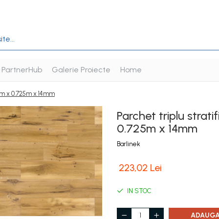
PartnerHub
Galerie Proiecte
Home
0mm x 0.725m x 14mm
Parchet triplu stra
0.725m x 14mm
Barlinek
223,02 Lei
IN STOC
ADAUGA