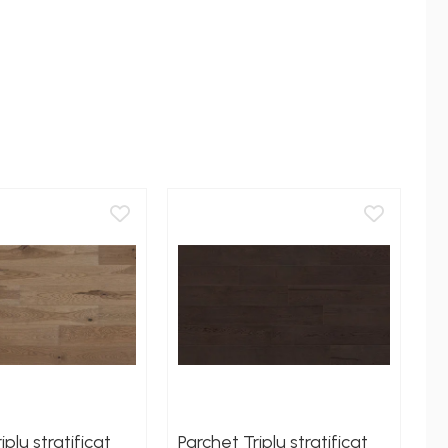
iplu stratificat
Parchet Triplu stratificat
Pa