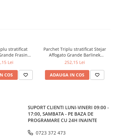
plu stratificat
Parchet Triplu stratificat Stejar
Parchet tri
Grande Frasin
Affogato Grande Barlinek
Piccolo Ste
mm x 2.2m x 14mm
180mm x 2.2m x 14mm
2
,15 Lei
252,15 Lei
N COS
ADAUGA IN COS
ADAUG
SUPORT CLIENTI
LUNI-VINERI 09:00 -
17:00, SAMBATA - PE BAZA DE
PROGRAMARE CU 24H INAINTE
0723 372 473