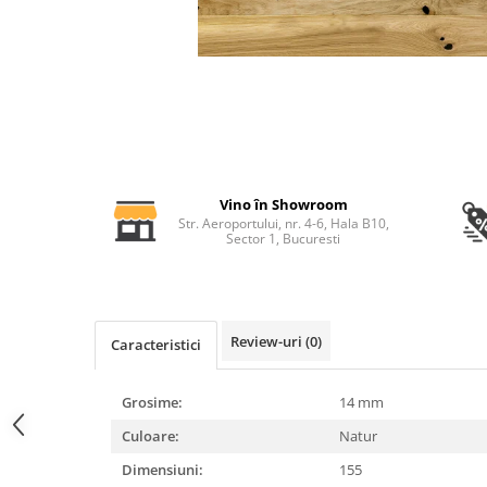
Profile decorative de interior
Cornișe de interior
Cornișe din poliuretan
Plinte de interior
Plinte din poliuretan
Plinte HARDEC
Brâuri de interior
Vino în Showroom
Str. Aeroportului, nr. 4-6, Hala B10,
Brâuri decorative de interior din
Sector 1, Bucuresti
poliuretan
Brâuri HARDEC
Pilaștri de interior
Review-uri
(0)
Baze pilaștri
Caracteristici
Capiteluri pilaștri
Trunchiuri pilaștri
Grosime:
14 mm
Coloane de interior
Culoare:
Natur
Baze coloane
Dimensiuni:
155