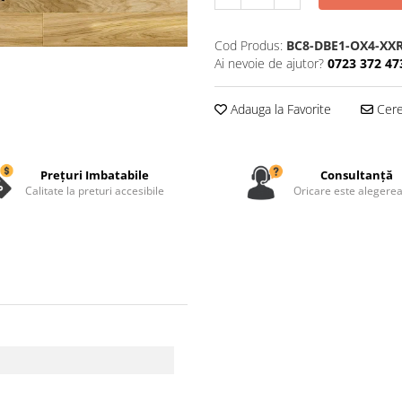
Cod Produs:
BC8-DBE1-OX4-XX
Ai nevoie de ajutor?
0723 372 47
Adauga la Favorite
Cere 
Prețuri Imbatabile
Consultanță
Calitate la preturi accesibile
Oricare este alegerea 