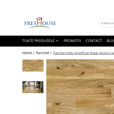
Toate Produsele
Profile decorative de exterior
Ancadramente Fereastra
TOATE PRODUSELE
PROMOTII
CONTACT
BLO
Solbancuri Fereastra
Brâuri de exterior
Home /
Parchet /
Parchet triplu stratificat Stejar Gran
Cornișe de exterior
Chei de bolta
Console de exterior
Colțare de exterior
Pilaștri de exterior
Coloane de exterior
Panouri decorative de exterior tip
FUGA