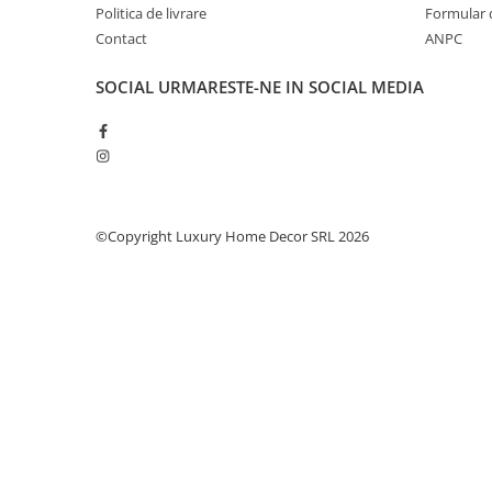
Șeminee decorative
Politica de livrare
Formular 
Panouri pentru tavan
Contact
ANPC
Console de interior
SOCIAL
URMARESTE-NE IN SOCIAL MEDIA
Cadre de ușă
Ornamente de colț
Accesorii profile decorative
Parchet
Parchet Triplu Stratificat
©Copyright Luxury Home Decor SRL 2026