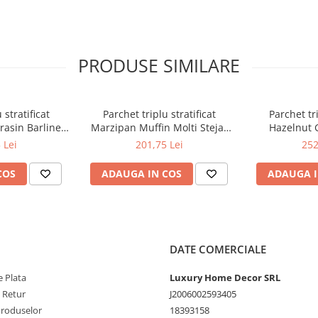
PRODUSE SIMILARE
 stratificat
Parchet triplu stratificat
Parchet tri
rasin Barlinek
Marzipan Muffin Molti Stejar
Hazelnut 
2m x 14mm
Barlinek 207mm x 2.2m x 14mm
Barlinek 180
 Lei
201,75 Lei
252
COS
ADAUGA IN COS
ADAUGA I
DATE COMERCIALE
 Plata
Luxury Home Decor SRL
e Retur
J2006002593405
Produselor
18393158