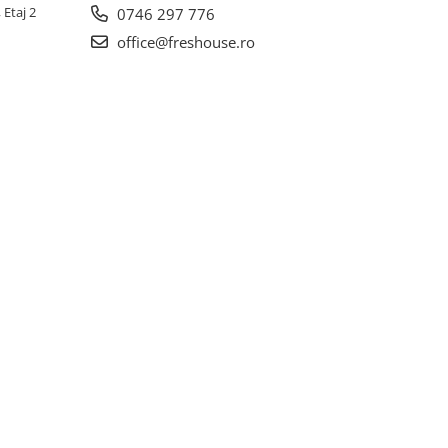
 Etaj 2
0746 297 776
office@freshouse.ro