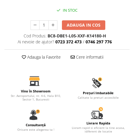
Coloane de interior
Baze coloane
IN STOC
Capiteluri coloane
ADAUGA IN COS
Inele coloane
Inele coloane
Cod Produs:
BC8-DBE1-L05-XXF-K14180-H
Piedestaluri coloane
Ai nevoie de ajutor?
0723 372 473
/
0746 297 776
Trunchiuri coloane
Semicoloane de interior
Adauga la Favorite
Cere informatii
Baze semicoloane
Inele semicoloane
Capiteluri semicoloane
Piedestaluri semicoloane
Vino în Showroom
Prețuri Imbatabile
Str. Aeroportului, nr. 4-6, Hala B10,
Trunchiuri semicoloane
Calitate la preturi accesibile
Sector 1, Bucuresti
Mulaje de interior
Rozete de interior
Panouri decorative
Livrare Rapida
Consultanță
Livram rapid si eficient la tine acasa,
Oricare este alegerea ta !
idiferent de locatie
Cadru de arc