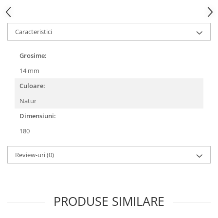
Fronton
Șeminee decorative
Caracteristici
Panouri pentru tavan
Grosime:
Console de interior
14 mm
Cadre de ușă
Culoare:
Ornamente de colț
Natur
Dimensiuni:
180
Review-uri
(0)
PRODUSE SIMILARE