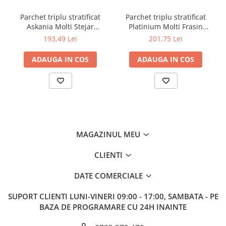
Parchet triplu stratificat
Parchet triplu stratificat
Askania Molti Stejar
Platinium Molti Frasin
Barlinek 207mm x 2.2m x
Barlinek 207mm x 2.2m x
193,49 Lei
201,75 Lei
14mm
14mm
ADAUGA IN COS
ADAUGA IN COS
MAGAZINUL MEU
CLIENTI
DATE COMERCIALE
SUPORT CLIENTI
LUNI-VINERI 09:00 - 17:00, SAMBATA - PE
BAZA DE PROGRAMARE CU 24H INAINTE