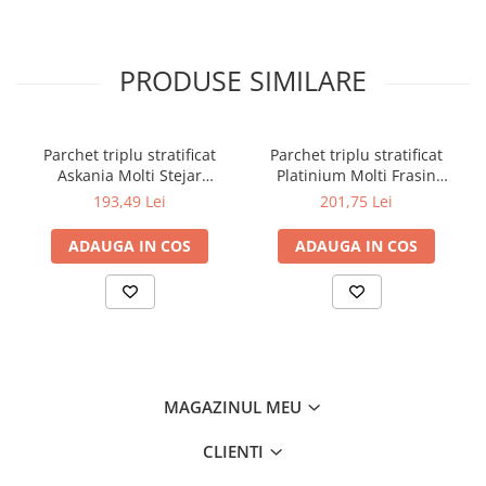
PRODUSE SIMILARE
Parchet triplu stratificat
Parchet triplu stratificat
Askania Molti Stejar
Platinium Molti Frasin
Barlinek 207mm x 2.2m x
Barlinek 207mm x 2.2m x
193,49 Lei
201,75 Lei
14mm
14mm
ADAUGA IN COS
ADAUGA IN COS
MAGAZINUL MEU
CLIENTI