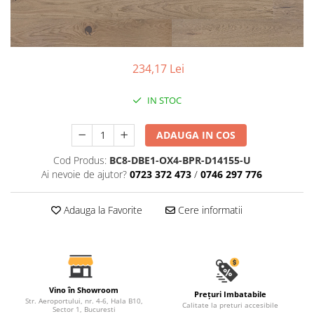
Coloane de interior
Baze coloane
Capiteluri coloane
Inele coloane
234,17 Lei
Inele coloane
Piedestaluri coloane
IN STOC
Trunchiuri coloane
Semicoloane de interior
ADAUGA IN COS
Baze semicoloane
Cod Produs:
BC8-DBE1-OX4-BPR-D14155-U
Inele semicoloane
Ai nevoie de ajutor?
0723 372 473
/
0746 297 776
Capiteluri semicoloane
Piedestaluri semicoloane
Adauga la Favorite
Cere informatii
Trunchiuri semicoloane
Mulaje de interior
Rozete de interior
Panouri decorative
Vino în Showroom
Prețuri Imbatabile
Str. Aeroportului, nr. 4-6, Hala B10,
Calitate la preturi accesibile
Cadru de arc
Sector 1, Bucuresti