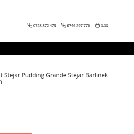
0723 372 473
0746 297 776
0,00
cat Stejar Pudding Grande Stejar Barlinek
m