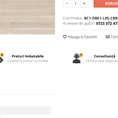
ADAUG
Cod Produs:
BC1-DBE1-L05-CBR
Ai nevoie de ajutor?
0723 372 47
Adauga la Favorite
Cere 
Prețuri Imbatabile
Consultanță
Calitate la preturi accesibile
Oricare este alegerea 