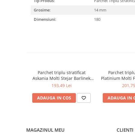
Capiteluri coloane
Tip Produs:
Parchet Triplu Stratific
Inele coloane
Grosime:
14 mm
Inele coloane
Dimensiuni:
180
Piedestaluri coloane
Trunchiuri coloane
Semicoloane de interior
Baze semicoloane
Inele semicoloane
Capiteluri semicoloane
Parchet triplu stratificat
Parchet triplu
Piedestaluri semicoloane
Askania Molti Stejar Barlinek
Platinium Molti F
Trunchiuri semicoloane
207mm x 2.2m x 14mm
207mm x 2.
193,49 Lei
201,75
Mulaje de interior
Rozete de interior
ADAUGA IN COS
ADAUGA IN 
Panouri decorative
Cadru de arc
Fronton
MAGAZINUL MEU
CLIENTI