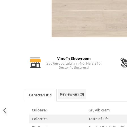
Profile decorative de interior
Cornișe de interior
Cornișe din poliuretan
Plinte de interior
Plinte din poliuretan
Plinte HARDEC
Brâuri de interior
Vino în Showroom
Brâuri decorative de interior din
Str. Aeroportului, nr. 4-6, Hala B10,
poliuretan
Sector 1, Bucuresti
Brâuri HARDEC
Pilaștri de interior
Baze pilaștri
Review-uri
(0)
Caracteristici
Capiteluri pilaștri
Trunchiuri pilaștri
Culoare:
Gri,
Alb crem
Coloane de interior
Colectie:
Taste of Life
Baze coloane