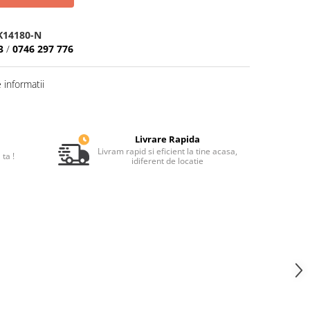
K14180-N
3
/
0746 297 776
informatii
Livrare Rapida
Livram rapid si eficient la tine acasa,
ta !
idiferent de locatie