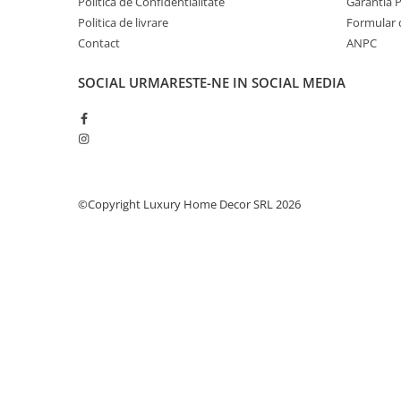
Șeminee decorative
Politica de Confidentialitate
Garantia 
Politica de livrare
Formular 
Panouri pentru tavan
Contact
ANPC
Console de interior
SOCIAL
URMARESTE-NE IN SOCIAL MEDIA
Cadre de ușă
Ornamente de colț
Accesorii profile decorative
Parchet
Parchet Triplu Stratificat
©Copyright Luxury Home Decor SRL 2026