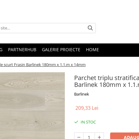
G
PARTNERHUB
GALERIE PROIECTE
HOME
ande scurt Frasin Barlinek 180mm x 1.1.m x 14mm
Parchet triplu stratifi
Barlinek 180mm x 1.1
Barlinek
209,33 Lei
IN STOC
ADAUG