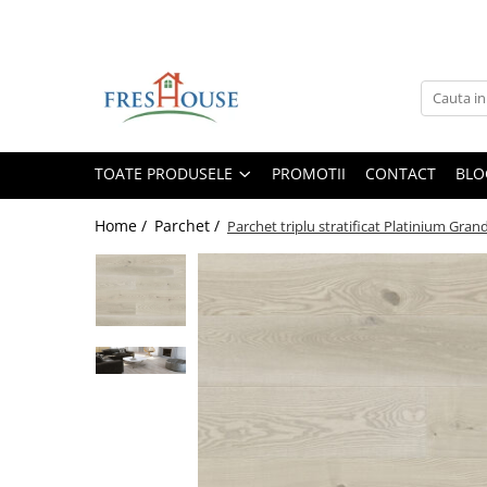
Toate Produsele
Profile decorative de exterior
Ancadramente Fereastra
TOATE PRODUSELE
PROMOTII
CONTACT
BLO
Solbancuri Fereastra
Brâuri de exterior
Home /
Parchet /
Parchet triplu stratificat Platinium Gr
Cornișe de exterior
Chei de bolta
Console de exterior
Colțare de exterior
Pilaștri de exterior
Coloane de exterior
Panouri decorative de exterior tip
FUGA