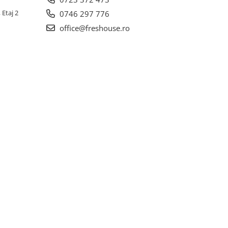
 Etaj 2
0746 297 776
office@freshouse.ro