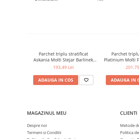
Capiteluri coloane
Inele coloane
Inele coloane
Piedestaluri coloane
Trunchiuri coloane
Semicoloane de interior
Baze semicoloane
Parchet triplu stratificat
Parchet triplu
Inele semicoloane
Askania Molti Stejar Barlinek
Platinium Molti F
207mm x 2.2m x 14mm
207mm x 2.
Capiteluri semicoloane
193,49 Lei
201,75
Piedestaluri semicoloane
ADAUGA IN COS
ADAUGA IN 
Trunchiuri semicoloane
Mulaje de interior
Rozete de interior
Panouri decorative
MAGAZINUL MEU
CLIENTI
Cadru de arc
Despre noi
Metode de
Fronton
Termeni si Conditii
Politica d