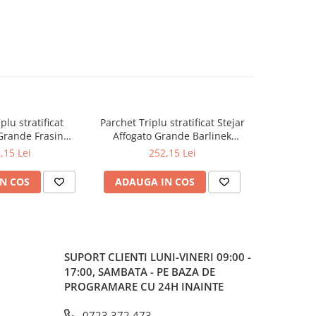
plu stratificat
Parchet Triplu stratificat Stejar
Parchet tri
Grande Frasin
Affogato Grande Barlinek
Piccolo Ste
mm x 2.2m x 14mm
180mm x 2.2m x 14mm
2
,15 Lei
252,15 Lei
N COS
ADAUGA IN COS
ADAUG
SUPORT CLIENTI
LUNI-VINERI 09:00 -
17:00, SAMBATA - PE BAZA DE
PROGRAMARE CU 24H INAINTE
0723 372 473