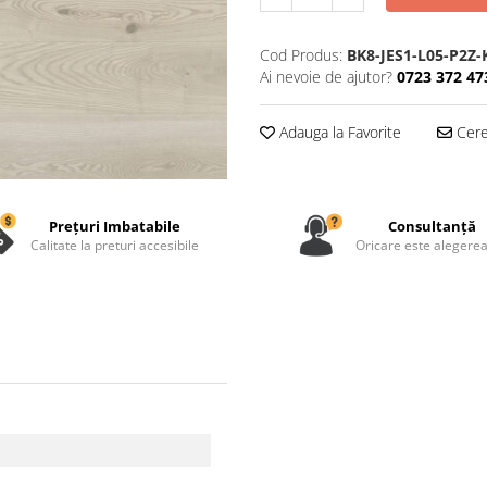
Cod Produs:
BK8-JES1-L05-P2Z-
Ai nevoie de ajutor?
0723 372 47
Adauga la Favorite
Cere 
Prețuri Imbatabile
Consultanță
Calitate la preturi accesibile
Oricare este alegerea 