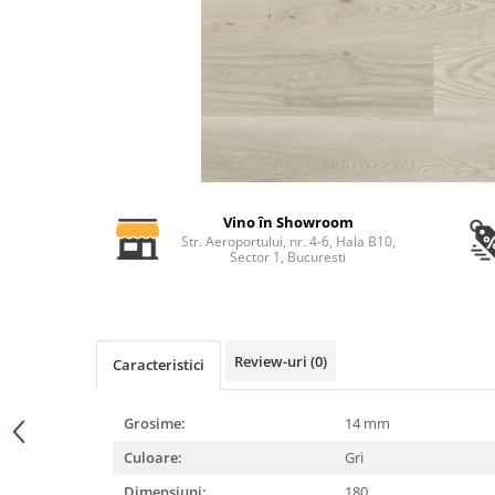
Profile decorative de interior
Cornișe de interior
Cornișe din poliuretan
Plinte de interior
Plinte din poliuretan
Plinte HARDEC
Brâuri de interior
Vino în Showroom
Brâuri decorative de interior din
Str. Aeroportului, nr. 4-6, Hala B10,
poliuretan
Sector 1, Bucuresti
Brâuri HARDEC
Pilaștri de interior
Baze pilaștri
Review-uri
(0)
Caracteristici
Capiteluri pilaștri
Trunchiuri pilaștri
Grosime:
14 mm
Coloane de interior
Culoare:
Gri
Baze coloane
Dimensiuni:
180